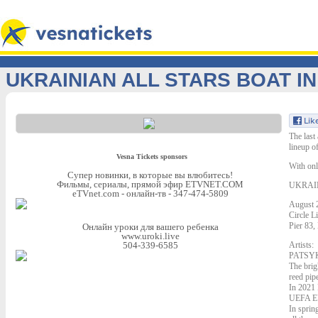
UKRAINIAN ALL STARS BOAT I
The last 
lineup o
Vesna Tickets sponsors
With onl
Супер новинки, в которые вы влюбитеcь!
Фильмы, сериалы, прямой эфир ETVNET.COM
UKRAI
eTVnet.com - онлайн-тв - 347-474-5809
August 
Circle L
Pier 83,
Онлайн уроки для вашего ребенка
www.uroki.live
504-339-6585
Artists:
PATSY
The brig
reed pip
In 202
UEFA EU
In sprin