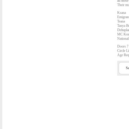
all thos
Their mu
Ksana
Emigran
Teana
Tanya Br
Deltapla
MC Koz
Nationa
Doors 7
Circle L
Age Requ
Sa