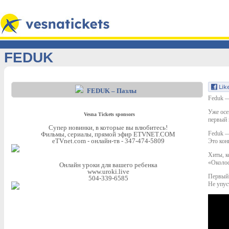
FEDUK
FEDUK – Пазлы
Feduk —
Уже осе
Vesna Tickets sponsors
первый
Супер новинки, в которые вы влюбитеcь!
Feduk —
Фильмы, сериалы, прямой эфир ETVNET.COM
eTVnet.com - онлайн-тв - 347-474-5809
Это кон
Хиты, к
«Околоф
Онлайн уроки для вашего ребенка
www.uroki.live
Первый
504-339-6585
Не упус